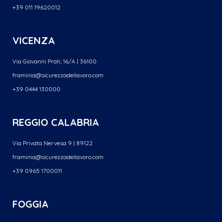
+39 011 19620012
VICENZA
Via Giovanni Prati, 16/A | 36100
framinia@sicurezzadellavoro.
com
+39 0444 130000
REGGIO CALABRIA
Via Privata Nervesa 9 | 89122
framinia@sicurezzadellavoro.
com
+39 0965 1700011
FOGGIA