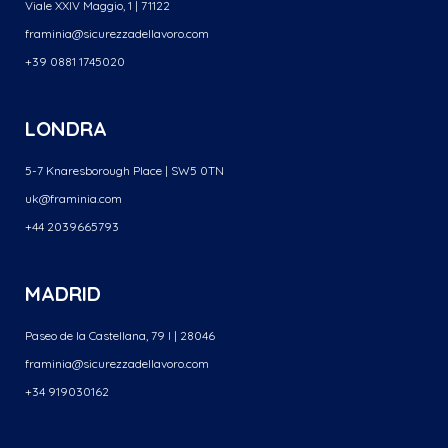
Viale XXIV Maggio, 1 | 71122
framinia@sicurezzadellavoro.
com
+39 0881 1745020
LONDRA
5-7 Knaresborough Place | SW5 0TN
uk@framinia.com
+44 2039665793
MADRID
Paseo de la Castellana, 79 I | 28046
framinia@sicurezzadellavoro.
com
+34 919030162