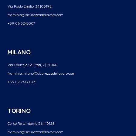
Via Paolo Emilio, 34 |00192
framinia@sicurezzadellavoro.
com
+39 06 3243307
MILANO
Via Coluccio Salutati, 7 | 20144
framinia.milano@sicurezzadellavoro.com
+39 02 2666043
TORINO
Corso Re Umberto 56 | 10128
framinia@sicurezzadellavoro.
com