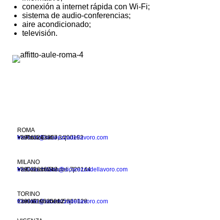
conexión a internet rápida con Wi-Fi;
sistema de audio-conferencias;
aire acondicionado;
televisión.
ROMA
Via Paolo Emilio, 34 |00192
framinia@sicurezzadellavoro.
+39 06 3243307
com
MILANO
Via Coluccio Salutati, 7 | 20144
framinia.milano@sicurezzadellavoro.com
+39 02 2666043
TORINO
Corso Re Umberto 56 | 10128
framinia@sicurezzadellavoro.
+39 011 19620012
com