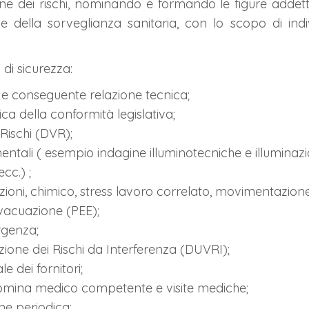
 dei rischi, nominando e formando le figure addette 
 della sorveglianza sanitaria, con lo scopo di indiv
 di sicurezza:
 e conseguente relazione tecnica;
ica della conformità legislativa;
Rischi (DVR);
umentali ( esempio indagine illuminotecniche e illumina
cc.) ;
razioni, chimico, stress lavoro correlato, movimentazion
vacuazione (PEE);
rgenza;
one dei Rischi da Interferenza (DUVRI);
e dei fornitori;
 nomina medico competente e visite mediche;
ne periodica;