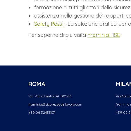
formazione di tutti gli attori della sicure
assistenza nella gestione dei rapporti con
Safety Pass
– La soluzione pratica per di
Per saperne di più visita
Framinia HSE
ROMA
MILA
Via Paolo Emilio, 34 |00192
Via Colucc
framinia@sicurezzadellavoro.
com
framinia
+39 06 3243307
+39 02 