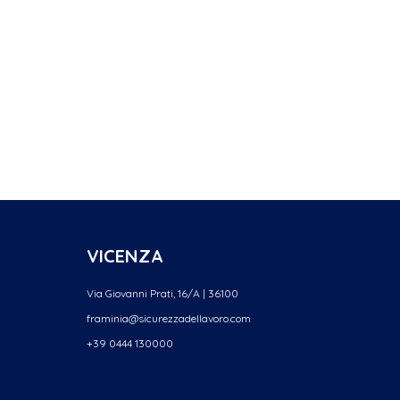
VICENZA
Via Giovanni Prati, 16/A | 36100
framinia@sicurezzadellavoro.
com
+39 0444 130000