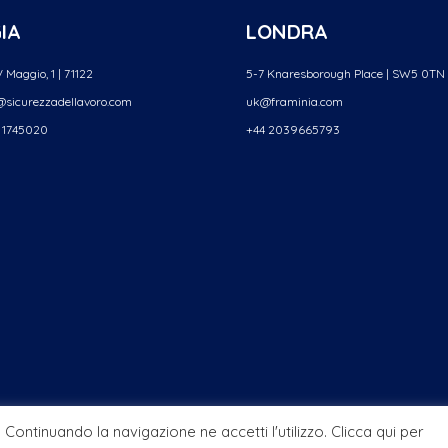
IA
LONDRA
 Maggio, 1 | 71122
5-7 Knaresborough Place | SW5 0TN
sicurezzadellavoro.
com
uk@framinia.com
 1745020
+44 2039665793
i. Continuando la navigazione ne accetti l'utilizzo. Clicca qui per