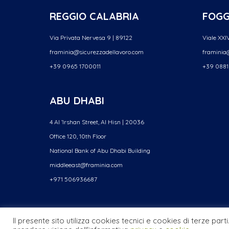
REGGIO CALABRIA
FOGG
Via Privata Nervesa 9 | 89122
Viale XXIV
framinia@sicurezzadellavoro.
com
framinia@
+39 0965 1700011
+39 0881
ABU DHABI
4 Al ’Irshan Street, Al Hisn | 20036
Office 120, 10th Floor
National Bank of Abu Dhabi Building
middleeast@framinia.com
+971 506936687
Il presente sito utilizza cookies tecnici e cookies di terze part
© FRAMINIA SRL - P.IVA e COD.FISC. 07827221008