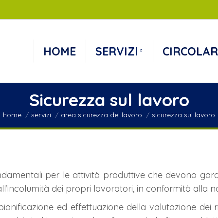
HOME
SERVIZI
CIRCOLAR
Sicurezza sul lavoro
You are here:
home
servizi
area sicurezza del lavoro
sicurezza sul lavoro
ndamentali per le attività produttive che devono gar
all’incolumità dei propri lavoratori, in conformità alla 
 pianificazione ed effettuazione della valutazione dei ri