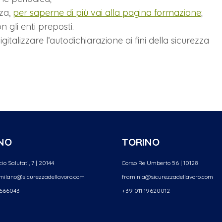
zza,
per saperne di più vai alla pagina formazione
;
 gli enti preposti.
gitalizzare l’autodichiarazione ai fini della sicurezza
NO
TORINO
io Salutati, 7 | 20144
Corso Re Umberto 56 | 10128
.milano@sicurezzadellavoro.com
framinia@sicurezzadellavoro.
com
2666043
+39 011 19620012