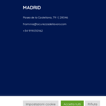
MADRID
Paseo de la Castellana, 79 I | 28046
framinia@sicurezzadellavoro.
com
+34 919030162
Impostazioni cookie
Accetta tutti
Rifiuta